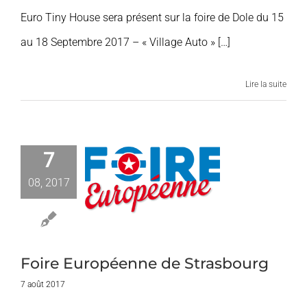
Euro Tiny House sera présent sur la foire de Dole du 15
au 18 Septembre 2017 – « Village Auto » […]
Lire la suite
7
Foire
péenne de
08, 2017
rasbourg
ires et Expos
Foire Européenne de Strasbourg
7 août 2017