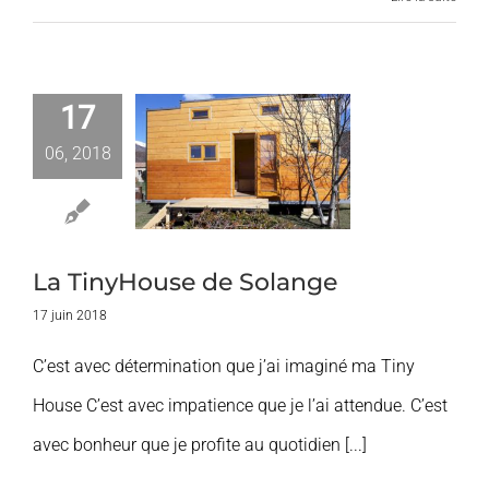
17
inyHouse de
06, 2018
olange
Nos Clients
La TinyHouse de Solange
17 juin 2018
C’est avec détermination que j’ai imaginé ma Tiny
House C’est avec impatience que je l’ai attendue. C’est
avec bonheur que je profite au quotidien [...]