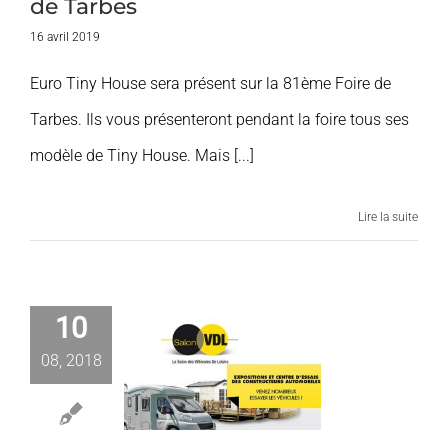
de Tarbes
16 avril 2019
Euro Tiny House sera présent sur la 81ème Foire de
Tarbes. Ils vous présenteront pendant la foire tous ses
modèle de Tiny House. Mais [...]
Lire la suite
10
alon des
icules De
08, 2018
r du Bourget
2018
ires et Expos