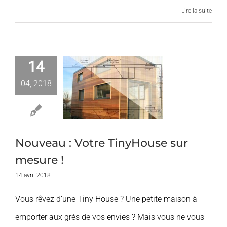
Lire la suite
14
eau : Votre
04, 2018
yHouse sur
esure !
Produits
Nouveau : Votre TinyHouse sur
mesure !
14 avril 2018
Vous rêvez d’une Tiny House ? Une petite maison à
emporter aux grès de vos envies ? Mais vous ne vous