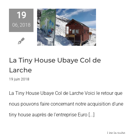
19
Tiny House
06, 2018
ye Col de
Larche
Nos Clients
La Tiny House Ubaye Col de
Larche
19 juin 2018
La Tiny House Ubaye Col de Larche Voici le retour que
nous pouvons faire concernant notre acquisition d’une
tiny house auprès de l’entreprise Euro [...]
Lire la suite