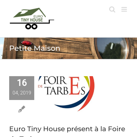
Passer
au
contenu
Petite Maison
16
 Tiny House
04, 2019
t à la Foire
e Tarbes
ires et Expos
Euro Tiny House présent à la Foire