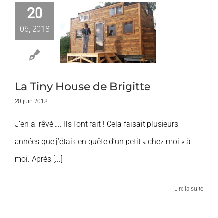
20
ny House de
06, 2018
rigitte
Nos Clients
La Tiny House de Brigitte
20 juin 2018
J’en ai rêvé….. Ils l’ont fait ! Cela faisait plusieurs
années que j’étais en quête d’un petit « chez moi » à
moi. Après [...]
Lire la suite