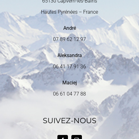
65130 Capvern-les-Bains
Hautes Pyrénées – France
André
07 89 62 12 97
Aleksandra
06 41 17 91 36
Maciej
06 61 04 77 88
SUIVEZ-NOUS