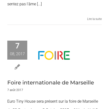
sentez pas l’âme [...]
Lire la suite
7
Foire
08, 2017
nationale de
arseille
ires et Expos
Foire internationale de Marseille
7 août 2017
Euro Tiny House sera présent sur la foire de Marseille