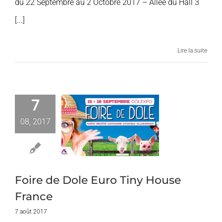
du 22 Septembre au 2 Octobre 2017 – Allée du Hall 3
[...]
Lire la suite
7
re de Dole
08, 2017
 Tiny House
France
ires et Expos
Foire de Dole Euro Tiny House
France
7 août 2017