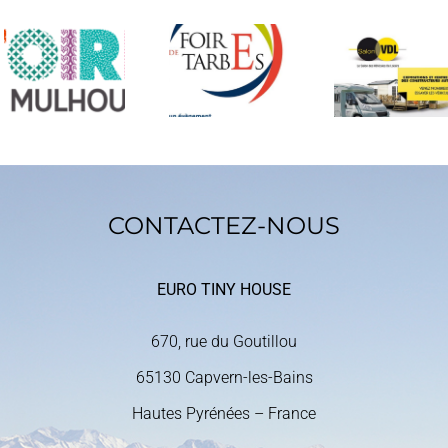
Salon des
ser
Euro Tiny
Véhicules
prés
House
De Loisir
sur 
présent à
du
Cham
la Foire
Bourget
du 0
de Tarbes
2018
18
sept
20
CONTACTEZ-NOUS
EURO TINY HOUSE
670, rue du Goutillou
65130 Capvern-les-Bains
Hautes Pyrénées – France