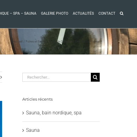
DIQUE – SPA – SAUNA
GALERIE PHOTO
ACTUALITÉS
CONTACT
Accueil
Foires et Expos
Foire de Dole Euro Tiny House France
Rechercher:
Articles récents
Sauna, bain nordique, spa
Sauna