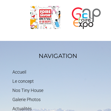
House
sera
sera
sera
présente
présente
présente
sur de
à la foire
sur la
Chambéry
de
Foire de
du 08 au
Mulhouse
Gap du 13
18
le 02 et
au 21 mai
septembre
03 avril
2023
2023
2023
NAVIGATION
Accueil
Le concept
Nos Tiny House
Galerie Photos
Actualités