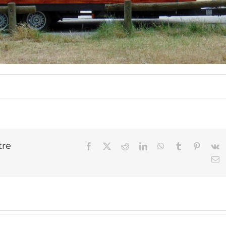
tre
Facebook
X
Reddit
LinkedIn
WhatsApp
Tumblr
Pinteres
V
E
Euro 
Hou