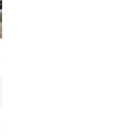
t
k
mail
Tiny
Euro Tiny
Euro Tiny
se
House