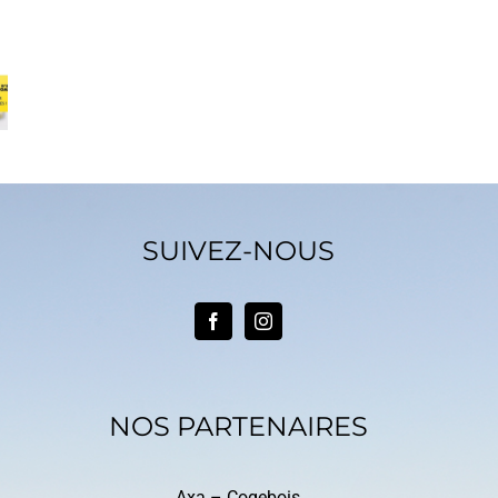
House
a
sera
sera
ente
présente
présente
de
à la foire
sur la
béry
de
Foire de
8 au
Mulhouse
Gap du 13
le 02 et
au 21 mai
embre
03 avril
2023
23
2023
SUIVEZ-NOUS
NOS PARTENAIRES
Axa –
Cogebois