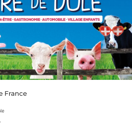
e France
ole
»