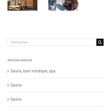
de
Ubaye
e
Col de
Larche
Rechercher:
Articles récents
Sauna, bain nordique, spa
Sauna
Sauna