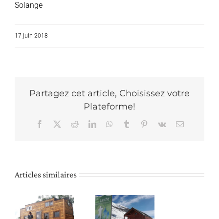
Solange
17 juin 2018
Partagez cet article, Choisissez votre
Plateforme!
Facebook
X
Reddit
LinkedIn
WhatsApp
Tumblr
Pinterest
Vk
Email
Articles similaires
La Tiny
y
House