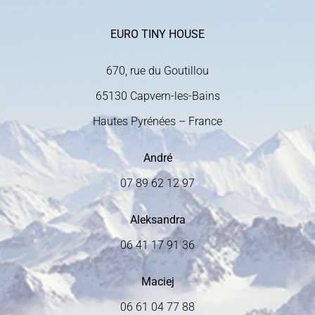
EURO TINY HOUSE
670, rue du Goutillou
65130 Capvern-les-Bains
Hautes Pyrénées – France
André
07 89 62 12 97
Aleksandra
06 41 17 91 36
Maciej
06 61 04 77 88