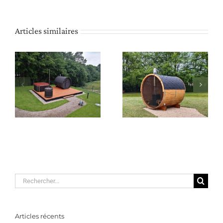
Articles similaires
Sauna
Sauna
a
Rechercher:
Articles récents