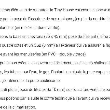
fférents éléments de montage, la Tiny House est ensuite conçue d
par la pose de l’ossature de nos maisons, (en pin du nord traité
lancher (en mélèze naturel vitrifié).
ons la base en chevrons (95 x 45 mm) pose de l’isolant ( laine de
uatre cotés et un OSB (8 mm) à l’extérieur qui va assurer la rigi
te avant les menuiseries (en PVC – double vitrage).
 puis nous créons les ouvertures des menuiseries et en réalisons
es, les tubes pour l’eau, le gaz, l’isolant, on cloute le pare-vapeu
dage intérieur et la porte coulissante.
m anti pluie ( pose de liteaux de 10 mm) sur l’ossature verticale p
posons par la suite le coffre technique à l’avant qui va recevoi
re de la climatisation.