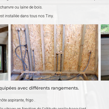
e chanvre ou laine de bois.
est installée dans tous nos Tiny.
uipées avec différents rangements.
ôte aspirante, frigo .
e vitrage en fonction de l’altitude ossilo-basculant.